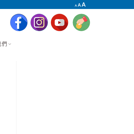
Decrease
Reset
Increase
A
A
A
font
font
font
size.
size.
size.
我們