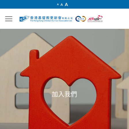
Skip
Increase
A
Reset
A
Decrease
A
font
to
font
font
size.
size.
size.
content
加入我們