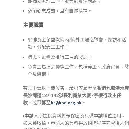
能獨立處理工作，並善於解決問題；
必須心志成熟，且有團隊精神。
主要職責
編排及主領監獄院內/院外工場之聚會、探訪和活
動，分配義工工作；
構思、策劃及推行工場的發展；
負責工場上之聯絡工作，包括義工、政府官員、教
會及機構。
有意申請以上職位者，請郵寄履歷至
香港九龍深水埗
長沙灣道137-143號長利商業大廈7字樓行政主任
收
，或電郵至
hr@ksa.org.hk
。
(申請人所提供資料將予保密及只供申請職位之用。
如未獲取錄，申請人的資料將於招聘程序完成後六個