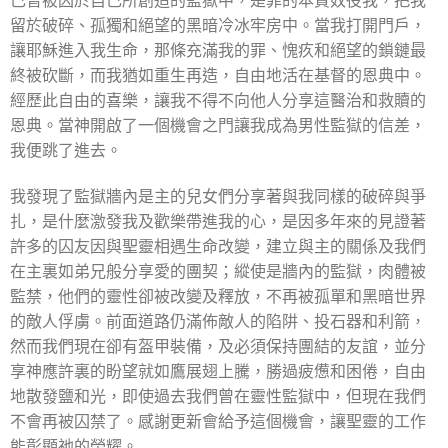
留於破碎、孤獨和絕望的黑暗冷冰牢房中。當我打開門戶，
讓耶穌進入我生命，那條充滿我的罪、愧疚和絕望的鎖鏈最
終被砍斷，而我猶如重生再造，自由地活在基督的恩典中。
經歷此自由的喜樂，讓我不得不向他人分享這醫治和救贖的
恩典。當神開啟了一個機會之門讓我成為男性監獄的信差，
我便跳了進去。
我發現了監獄牆內是主的兒女們分享著與我同樣的破碎與爭
扎，是什麼激發我及歡樂帶進我的心，是因多年來的見證著
許多的囚友因與聖靈相遇生命改變，建立與主的關係及我們
在主裏如弟兄般分享愛的團契；縱使是牆內的監獄，肉體被
監禁，他們的靈性卻被改變及釋放，不再被孤單和黑暗世界
的敵人俘虜。前面道路仍滿佈敵人的陷阱、投石器和利箭，
然而我們現在卻有盔甲裝備，及必須保持團結的友誼，並分
享神應許裏的盼望就如鷹展翅上騰，勝過疲憊和困倦，自由
地散發鹽和光，即使過去我們曾在靈性監獄中，但現在我們
不會再被囚禁了。感謝更新會給予這個機會，讓聖靈的工作
能彰顯祂的榮耀。