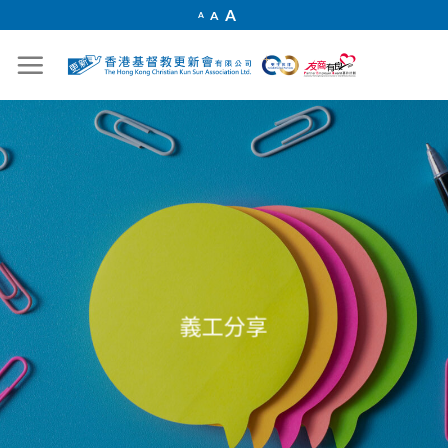
Skip
Increase
A
Reset
A
Decrease
A
font
to
font
font
size.
size.
size.
content
義工分享