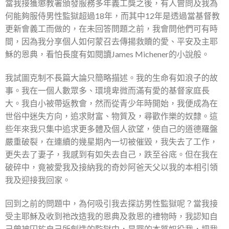
當我接獲懲教署頒發服務多年義工獎之後，有人曾問及我為
何能夠服侍男性監獄超過18年，而其中12年是透過當基督教
更新會義工而做的，在未回答問題之前，我會問他們可有時
間，因為我分享個人如何蒙召去傳揚救贖的愛、平安及主耶
穌的恩典，看怕長度有如閱讀James Michener的小說般。
我試圖克制不長篇大論只簡略描述。我的生命有如浪子的故
事。我在一個人數眾多、環境卑微而滿有愛的基督家庭長
大。我自小被帶返教會，然而從青少年時開始，我便成為在
世俗中迷失方向，追求財富、物質及，尋歡作樂的奴隸。這
些年來我只集中追求更多體及個人欲望，使自己的道德羅盤
嚴重破裂，在連續的幾星期內一切被催毀，我失去了工作，
更失去了妻子，我感到有如失去自己，跌至谷底。但在我在
破碎中，竟被愛我及接納我的奇妙阿爸天父以我的本相引領
我及迎接我回家。
回到之前的問題中，為何吸引我去探訪男性監獄呢？當我接
受主耶穌及收到祂改造我的恩典及救恩的禮物時，我認知自
己曾被囚於自己所創造的監獄中，是罪的本質奴役我，把我