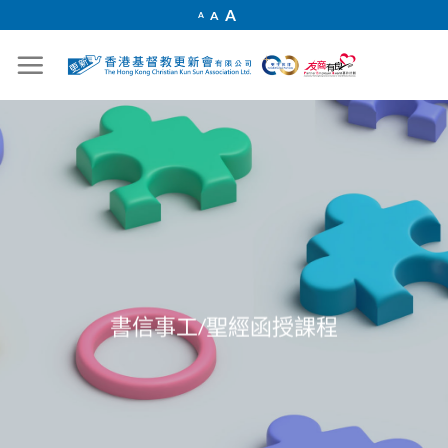
Skip
Increase
A
Reset
A
Decrease
A
font
to
font
font
size.
size.
size.
content
書信事工/聖經函授課程