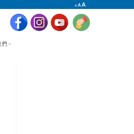
Decrease
Reset
Increase
A
A
A
font
font
font
size.
size.
size.
我們