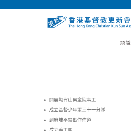
Skip
to
content
認識
開展坳背山男童院事工
成立基督少年軍三十一分隊
到麻埔平監獄作佈道
成立義工團