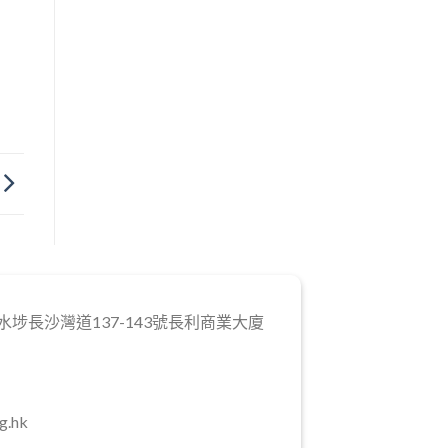
埗長沙灣道137-143號長利商業大廈
g.hk