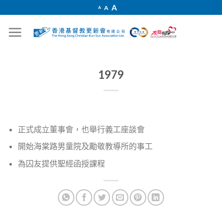
Skip
Increase
A
Reset
A
Decrease
A
font
to
font
font
size.
size.
size.
content
1979
正式成立董事會，也舉行義工座談會
開始海棠路男童院及勵敬教導所的事工
為囚友提供聖經函授課程