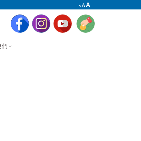
Decrease
Reset
Increase
A
A
A
font
font
font
size.
size.
size.
我們