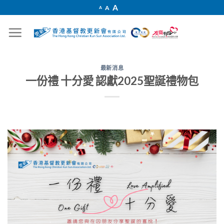
Skip
Increase
A
Reset
A
Decrease
A
font
to
font
font
size.
size.
size.
content
最新消息
一份禮 十分愛 認獻2025聖誕禮物包