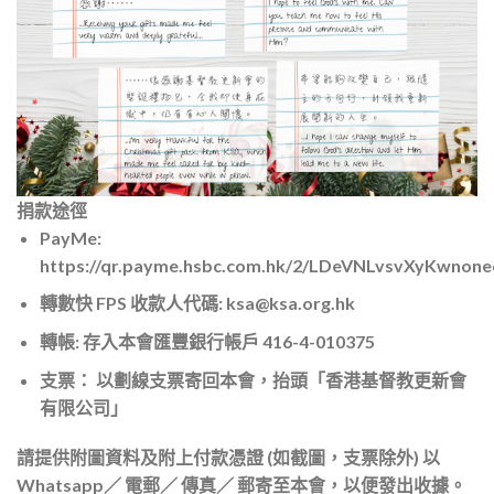
捐款途徑
PayMe:
https://qr.payme.hsbc.com.hk/2/LDeVNLvsvXyKwnone
轉數快 FPS 收款人代碼:
ksa@ksa.org.hk
轉帳: 存入本會匯豐銀行帳戶 416-4-010375
支票： 以劃線支
票寄回本會，抬頭
「香港基督教更新會
有限公司」
請提供附圖資料及附上付款憑證 (如截圖，支票除外) 以
Whatsapp／ 電郵／ 傳真／ 郵寄至本會，以便發出收據。