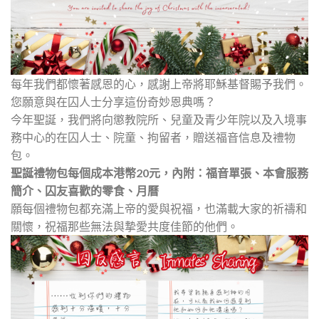
每年我們都懷著感恩的心，感謝上帝將耶穌基督賜予我們。
您願意與在囚人士分享這份奇妙恩典嗎？
今年聖誕，我們將向懲教院所、兒童及青少年院以及入境事
務中心的在囚人士、院童、拘留者，贈送福音信息及禮物
包。
聖誕禮物包每個成本港幣20元，內附：福音單張、本會服務
簡介、囚友喜歡的零食、月曆
願每個禮物包都充滿上帝的愛與祝福，也滿載大家的祈禱和
關懷，祝福那些無法與摯愛共度佳節的他們。