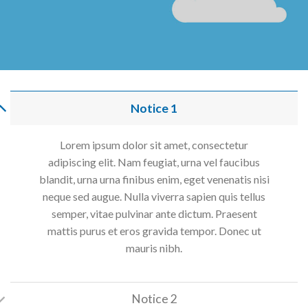
Notice 1
Lorem ipsum dolor sit amet, consectetur
adipiscing elit. Nam feugiat, urna vel faucibus
blandit, urna urna finibus enim, eget venenatis nisi
neque sed augue. Nulla viverra sapien quis tellus
semper, vitae pulvinar ante dictum. Praesent
mattis purus et eros gravida tempor. Donec ut
mauris nibh.
Notice 2