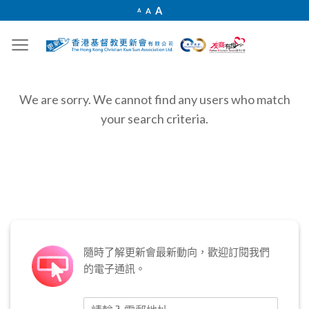
Skip
Increase
A
Reset
Decrease
A
A
font
to
font
font
size.
size.
size.
content
We are sorry. We cannot find any users who match
your search criteria.
隨時了解更新會最新動向，歡迎訂閱我們
的電子通訊。