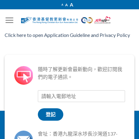
Skip
Increase
A
Reset
A
Decrease
A
font
to
font
font
size.
size.
size.
content
Click here to open Application Guideline and Privacy Policy
隨時了解更新會最新動向，歡迎訂閱我
們的電子通訊。
登記
會址：香港九龍深水埗長沙灣道137-