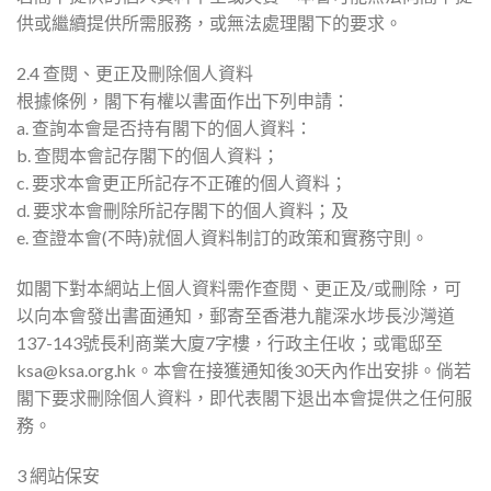
供或繼續提供所需服務，或無法處理閣下的要求。
2.4 查閱、更正及刪除個人資料
根據條例，閣下有權以書面作出下列申請：
a. 查詢本會是否持有閣下的個人資料：
b. 查閱本會記存閣下的個人資料；
c. 要求本會更正所記存不正確的個人資料；
d. 要求本會刪除所記存閣下的個人資料；及
e. 查證本會(不時)就個人資料制訂的政策和實務守則。
如閣下對本網站上個人資料需作查閱、更正及/或刪除，可
以向本會發出書面通知，郵寄至香港九龍深水埗長沙灣道
137-143號長利商業大廈7字樓，行政主任收；或電邸至
ksa@ksa.org.hk
。本會在接獲通知後30天內作出安排。倘若
閣下要求刪除個人資料，即代表閣下退出本會提供之任何服
務。
3 網站保安