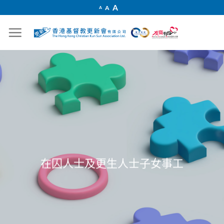
Skip
Increase
A
Reset
A
Decrease
A
font
to
font
font
size.
size.
size.
content
在囚人士及更生人士子女事工