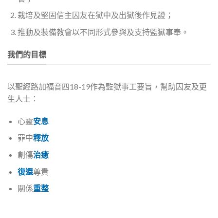
栽培及堅固信主囚友在獄中及出獄後作見證；
推動及裝備教會以不同形式參與及支持監獄事奉。
我們的目標
以聖經路加福音四18-19作為監獄事工要旨，幫助囚友及更
生人士：
心靈
安息
罪中
釋放
創傷
治癒
復還
尊貴
關係
重整