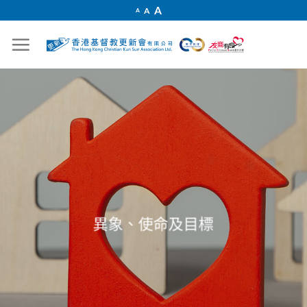
Skip
Increase
A
Reset
A
Decrease
A
font
to
font
font
size.
size.
size.
content
異象、使命及目標