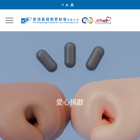
Skip
Increase
A
Reset
A
Decrease
A
font
to
font
font
size.
size.
size.
content
愛心捐獻