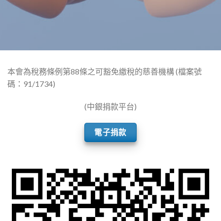
本會為稅務條例第88條之可豁免繳稅的慈善機構 (檔案號
碼：91/1734)
(中銀捐款平台)
電子捐款