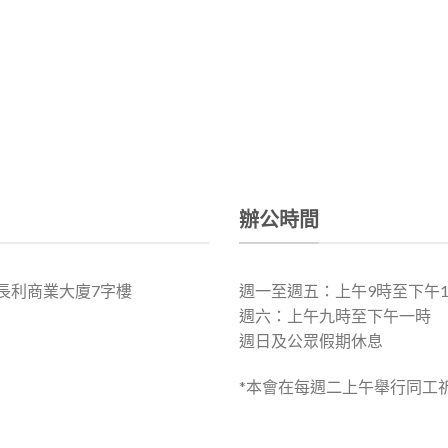
辦公時間
號長利商業大廈7字樓
週一至週五：上午9時至下午12:3
週六：上午九時至下午一時
週日及公眾假期休息
*本會在每週二上午舉行同工