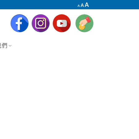
Decrease
Reset
Increase
A
A
A
font
font
font
size.
size.
size.
我們